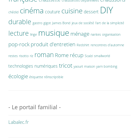
chaussettes dépareillées
DIY
cinéma
cuisine
couture
dessert
chédid
durable
gastro
gigot
James Bond
jeux de société
l'art de la simplicité
musique
lecture
ménage
linge
nantes
organisation
pop-rock
produit d'entretien
Redshirt
rencontres d'automne
roman
Rome
récup
restes
risotto
riz
Scalzi
smallworld
tricot
technologies numériques
yaourt maison
yarn bombing
écologie
étiquette réinscriptible
- Le portail familial -
Labalec.fr