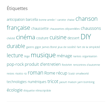
Étiquettes
chanson
anticipation
barcella
bonne année !
carotte
chaise
française
chaussons
chaussette
chaussettes dépareillées
DIY
cinéma
cuisine
couture
dessert
chédid
durable
gastro
gigot
James Bond
jeux de société
l'art de la simplicité
musique
lecture
ménage
linge
nantes
organisation
pop-rock
produit d'entretien
Redshirt
rencontres d'automne
roman
Rome
récup
restes
risotto
riz
Scalzi
smallworld
tricot
technologies numériques
yaourt maison
yarn bombing
écologie
étiquette réinscriptible