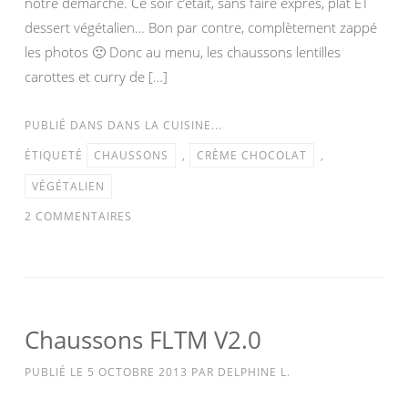
notre démarche. Ce soir c’était, sans faire exprès, plat ET
dessert végétalien… Bon par contre, complètement zappé
les photos 🙁 Donc au menu, les chaussons lentilles
carottes et curry de […]
PUBLIÉ DANS
DANS LA CUISINE...
ÉTIQUETÉ
CHAUSSONS
,
CRÈME CHOCOLAT
,
VÉGÉTALIEN
2 COMMENTAIRES
Chaussons FLTM V2.0
PUBLIÉ LE
5 OCTOBRE 2013
PAR
DELPHINE L.