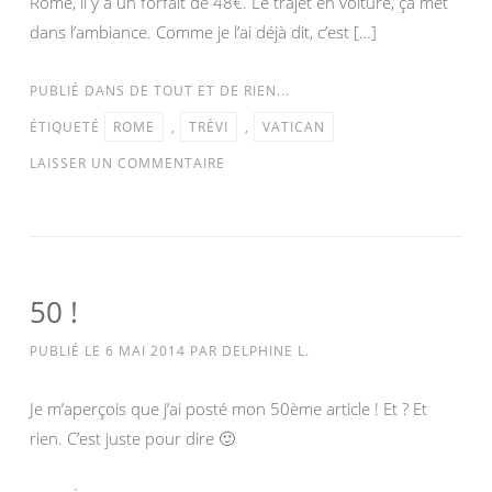
Rome, il y a un forfait de 48€. Le trajet en voiture, çà met
dans l’ambiance. Comme je l’ai déjà dit, c’est […]
PUBLIÉ DANS
DE TOUT ET DE RIEN...
ÉTIQUETÉ
ROME
,
TRÉVI
,
VATICAN
LAISSER UN COMMENTAIRE
50 !
PUBLIÉ LE
6 MAI 2014
PAR
DELPHINE L.
Je m’aperçois que j’ai posté mon 50ème article ! Et ? Et
rien. C’est juste pour dire 🙂