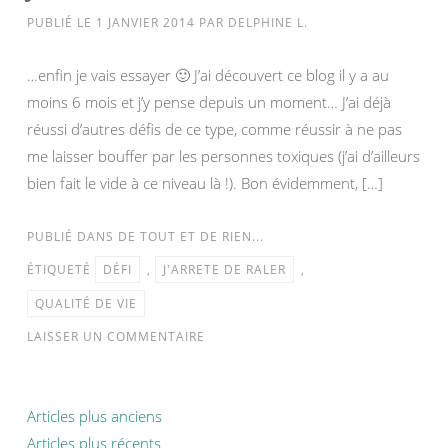
PUBLIÉ LE
1 JANVIER 2014
PAR
DELPHINE L.
…enfin je vais essayer 🙂 J’ai découvert ce blog il y a au
moins 6 mois et j’y pense depuis un moment… J’ai déjà
réussi d’autres défis de ce type, comme réussir à ne pas
me laisser bouffer par les personnes toxiques (j’ai d’ailleurs
bien fait le vide à ce niveau là !). Bon évidemment, […]
PUBLIÉ DANS
DE TOUT ET DE RIEN...
ÉTIQUETÉ
DÉFI
,
J'ARRETE DE RALER
,
QUALITÉ DE VIE
LAISSER UN COMMENTAIRE
Navigation
Articles plus anciens
des
Articles plus récents