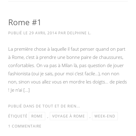
Rome #1
PUBLIÉ LE
29 AVRIL 2014
PAR
DELPHINE L.
La première chose à laquelle il faut penser quand on part
à Rome, c’est à prendre une bonne paire de chaussures,
confortables. On va pas à Milan là, pas question de jouer
fashionista (oui je sais, pour moi c’est facile…), non non
non, sinon vous allez vous en mordre les doigts… de pieds
! Je n’ai […]
PUBLIÉ DANS
DE TOUT ET DE RIEN...
ÉTIQUETÉ
ROME
,
VOYAGE À ROME
,
WEEK-END
1 COMMENTAIRE