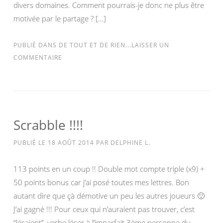
divers domaines. Comment pourrais-je donc ne plus être
motivée par le partage ? […]
PUBLIÉ DANS
DE TOUT ET DE RIEN...
LAISSER UN
COMMENTAIRE
Scrabble !!!!
PUBLIÉ LE
18 AOÛT 2014
PAR
DELPHINE L.
113 points en un coup !! Double mot compte triple (x9) +
50 points bonus car j’ai posé toutes mes lettres. Bon
autant dire que çà démotive un peu les autres joueurs 🙂
J’ai gagné !!! Pour ceux qui n’auraient pas trouver, c’est
“lésaient”, verbe léser à l’imparfait 3ème personne du