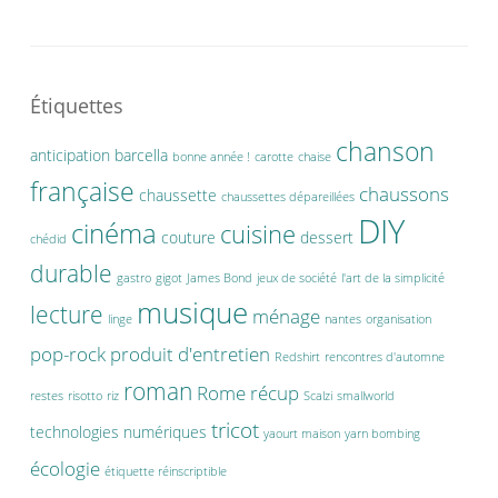
Étiquettes
chanson
anticipation
barcella
bonne année !
carotte
chaise
française
chaussons
chaussette
chaussettes dépareillées
DIY
cinéma
cuisine
couture
dessert
chédid
durable
gastro
gigot
James Bond
jeux de société
l'art de la simplicité
musique
lecture
ménage
linge
nantes
organisation
pop-rock
produit d'entretien
Redshirt
rencontres d'automne
roman
Rome
récup
restes
risotto
riz
Scalzi
smallworld
tricot
technologies numériques
yaourt maison
yarn bombing
écologie
étiquette réinscriptible