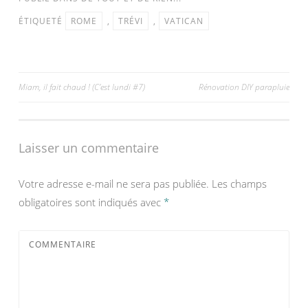
ÉTIQUETÉ
ROME
,
TRÉVI
,
VATICAN
Navigation
Miam, il fait chaud ! (C’est lundi #7)
Rénovation DIY parapluie
de
l’article
Laisser un commentaire
Votre adresse e-mail ne sera pas publiée.
Les champs
obligatoires sont indiqués avec
*
COMMENTAIRE