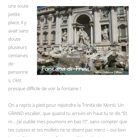
une toute
petite
place, il y
avait sans
doute
plusieurs
centaines
de
personne
s, c’est
presque difficile de voir la fontaine !
On a repris à pied pour rejoindre la Trinità dei Monti. Un
GRAND escalier, que quand tu arrives en haut tu te dis “Et
m… j’ai oublié mes poumons en bas !!!”, sans compter que
tes cuisses et tes mollets ne te disent pas merci – oui bon