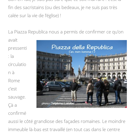
fin des sacristains (ou des bedeaux, je ne suis pas très
calée sur la vie de l’église) !
La Piazza Republica nous a permis de confirmer ce qu’on
ava
it
pressenti
: la
circulatio
n à
Rome
c’est
sauvage.
Çà a
confirmé
aussi le côté grandiose des façades romaines. Le moindre
immeuble là-bas est travaillé (en tout cas dans le centre