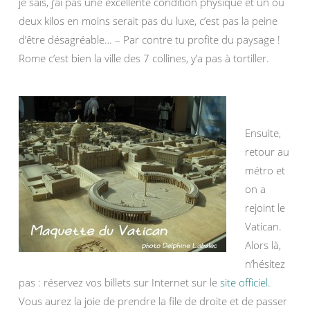
je sais, j’ai pas une excellente condition physique et un ou
deux kilos en moins serait pas du luxe, c’est pas la peine
d’être désagréable… – Par contre tu profite du paysage !
Rome c’est bien la ville des 7 collines, y’a pas à tortiller.
Ensuite,
retour au
métro et
on a
rejoint le
Vatican.
Alors là,
n’hésitez
pas : réservez vos billets sur Internet sur le
site officiel
.
Vous aurez la joie de prendre la file de droite et de passer