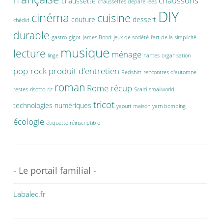
chaussons
chaussette
chaussettes dépareillées
DIY
cinéma
cuisine
couture
dessert
chédid
durable
gastro
gigot
James Bond
jeux de société
l'art de la simplicité
musique
lecture
ménage
linge
nantes
organisation
pop-rock
produit d'entretien
Redshirt
rencontres d'automne
roman
Rome
récup
restes
risotto
riz
Scalzi
smallworld
tricot
technologies numériques
yaourt maison
yarn bombing
écologie
étiquette réinscriptible
- Le portail familial -
Labalec.fr