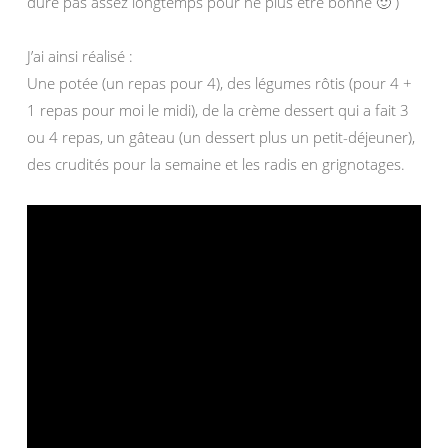
dure pas assez longtemps pour ne plus être bonne 🙂 )
J’ai ainsi réalisé :
Une potée (un repas pour 4), des légumes rôtis (pour 4 +
1 repas pour moi le midi), de la crème dessert qui a fait 3
ou 4 repas, un gâteau (un dessert plus un petit-déjeuner),
des crudités pour la semaine et les radis en grignotages.