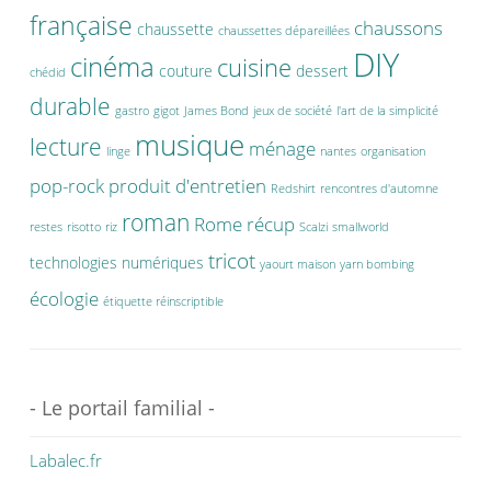
française
chaussons
chaussette
chaussettes dépareillées
DIY
cinéma
cuisine
couture
dessert
chédid
durable
gastro
gigot
James Bond
jeux de société
l'art de la simplicité
musique
lecture
ménage
linge
nantes
organisation
pop-rock
produit d'entretien
Redshirt
rencontres d'automne
roman
Rome
récup
restes
risotto
riz
Scalzi
smallworld
tricot
technologies numériques
yaourt maison
yarn bombing
écologie
étiquette réinscriptible
- Le portail familial -
Labalec.fr