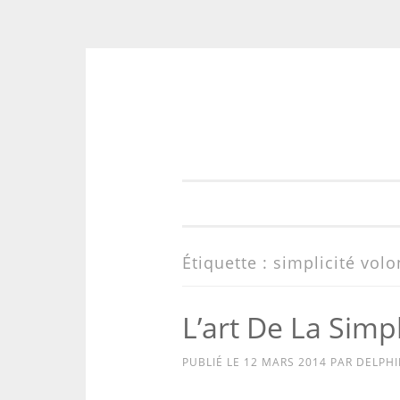
Aller
au
contenu
Étiquette :
simplicité volo
L’art De La Simpl
PUBLIÉ LE
12 MARS 2014
PAR
DELPHI