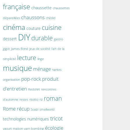
française
chaussette
chaussettes
chaussons
dépareillées
chédid
cinéma
cuisine
couture
DIY
durable
dessert
gastro
gigot
James Bond
jeux de société
l'art de la
lecture
simplicité
linge
musique
ménage
nantes
pop-rock
produit
organisation
d'entretien
Redshirt
rencontres
roman
d'automne
restes
risotto
riz
Rome
récup
Scalzi
smallworld
tricot
technologies numériques
écologie
yaourt maison
yarn bombing