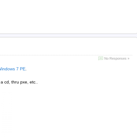
No Responses »
Windows 7 PE
.
 cd, thru pxe, etc..