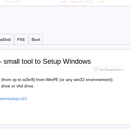
neDisk
PXE
Boot
 small tool to Setup Windows
No Responses »
ws (from xp to w2kr8) from WinPE (or any win32 environement).
 drive or vhd drive.
winntsetup-v21