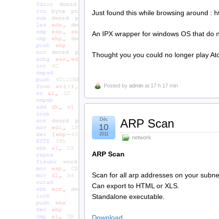
Just found this while browsing around : 
An IPX wrapper for windows OS that do n
Thought you you could no longer play 
Posted by
admin
at 17 h 17 min
Déc
ARP Scan
10
2011
network
ARP Scan
Scan for all arp addresses on your subne
Can export to HTML or XLS.
Standalone executable.
Download