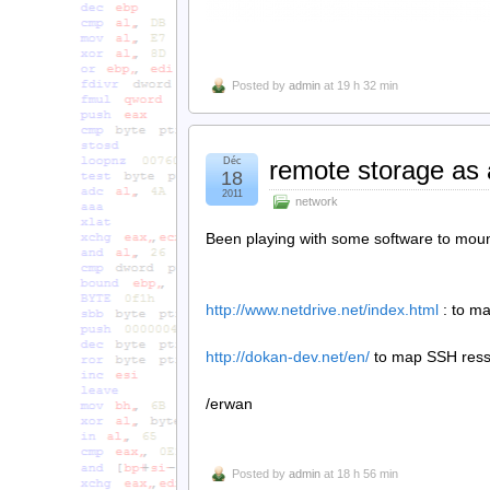
Posted by
admin
at 19 h 32 min
Déc
remote storage as a
18
2011
network
Been playing with some software to moun
http://www.netdrive.net/index.html
: to ma
http://dokan-dev.net/en/
to map SSH ress
/erwan
Posted by
admin
at 18 h 56 min