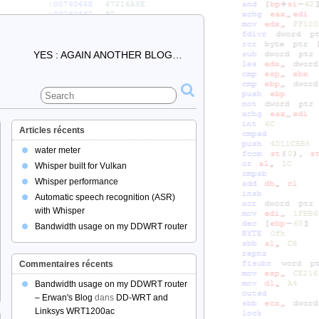
YES : AGAIN ANOTHER BLOG…
Articles récents
water meter
Whisper built for Vulkan
Whisper performance
Automatic speech recognition (ASR)
with Whisper
Bandwidth usage on my DDWRT router
Commentaires récents
Bandwidth usage on my DDWRT router
– Erwan's Blog
dans
DD-WRT and
Linksys WRT1200ac