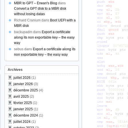
MBR to GPT – Erwan's Blog
dans
Convert a GPT disk to a MBR disk
without losing datas
Richard Cranium
dans
Boot UEFI with a
MBR disk
backupadm
dans
Export a certificate
along its non exportable key – the easy
way
sebus
dans
Export a certificate along its
non exportable key – the easy way
Archives
juillet 2026
(1)
janvier 2026
(3)
décembre 2025
(4)
avril 2025
(2)
février 2025
(1)
janvier 2025
(1)
décembre 2024
(1)
juillet 2024
(1)