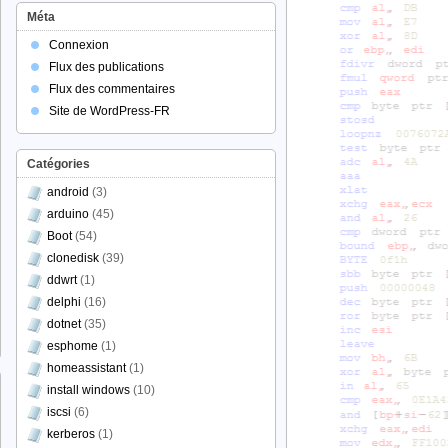
Méta
Connexion
Flux des publications
Flux des commentaires
Site de WordPress-FR
Catégories
android
(3)
arduino
(45)
Boot
(54)
clonedisk
(39)
ddwrt
(1)
delphi
(16)
dotnet
(35)
esphome
(1)
homeassistant
(1)
install windows
(10)
iscsi
(6)
kerberos
(1)