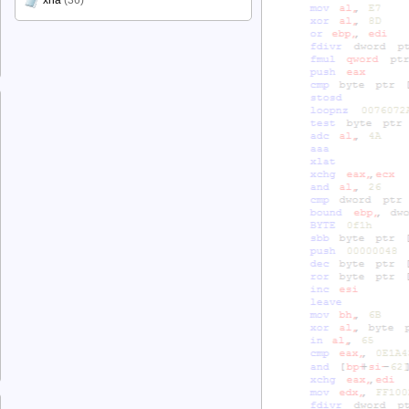
xna
(36)