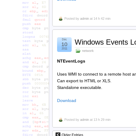
Posted by
admin
at 14 h 42 min
Déc
Windows Events L
10
2011
network
NTEventLogs
Uses WMI to connect to a remote host an
Can export to HTML or XLS.
Standalone executable.
Download
Posted by
admin
at 13 h 29 min
Older Entries