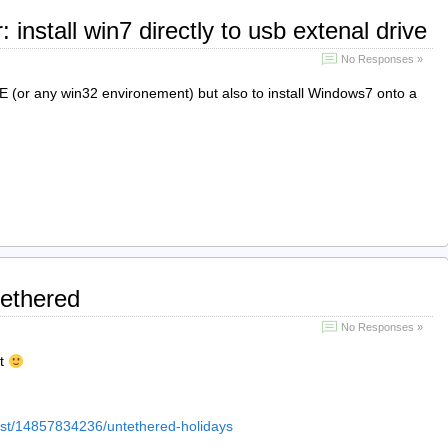
r: install win7 directly to usb extenal drive
No Responses »
E (or any win32 environement) but also to install Windows7 onto a
hethered
No Responses »
ut
post/14857834236/untethered-holidays