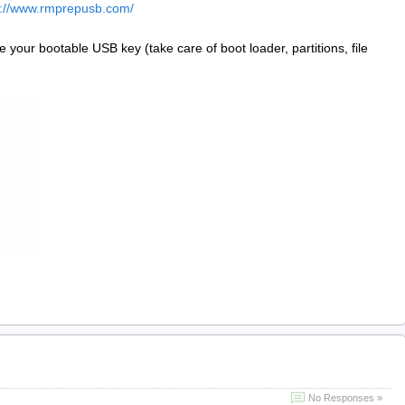
p://www.rmprepusb.com/
 your bootable USB key (take care of boot loader, partitions, file
No Responses »