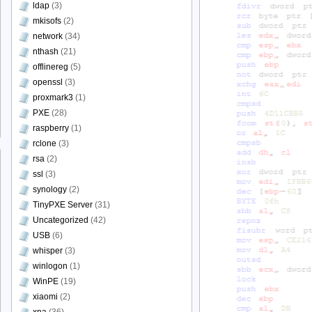
ldap
(3)
mkisofs
(2)
network
(34)
nthash
(21)
offlinereg
(5)
openssl
(3)
proxmark3
(1)
PXE
(28)
raspberry
(1)
rclone
(3)
rsa
(2)
ssl
(3)
synology
(2)
TinyPXE Server
(31)
Uncategorized
(42)
USB
(6)
whisper
(3)
winlogon
(1)
WinPE
(19)
xiaomi
(2)