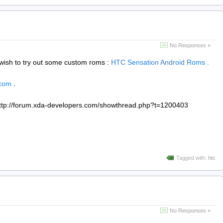
No Responses »
wish to try out some custom roms :
HTC Sensation Android Roms .
.com
.
 http://forum.xda-developers.com/showthread.php?t=1200403
Tagged with:
htc
No Responses »