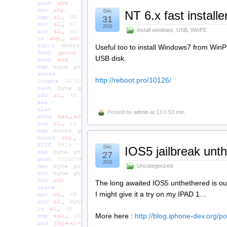
Déc
NT 6.x fast installe
31
2011
install windows
,
USB
,
WinPE
Useful too to install Windows7 from WinP
USB disk.
http://reboot.pro/10126/
Posted by
admin
at 13 h 53 min
Déc
IOS5 jailbreak unt
27
2011
Uncategorized
The long awaited IOS5 unthethered is o
I might give it a try on my IPAD 1…
More here :
http://blog.iphone-dev.org/