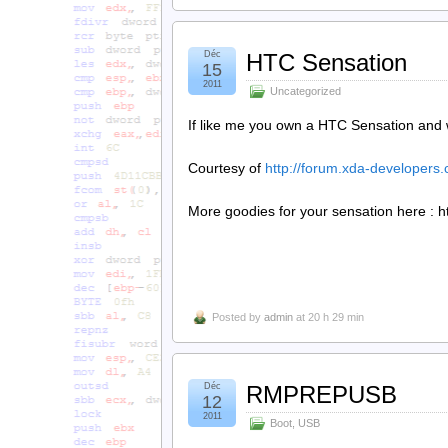
Déc
HTC Sensation
15
2011
Uncategorized
If like me you own a HTC Sensation and 
Courtesy of
http://forum.xda-developers
More goodies for your sensation here :
Posted by
admin
at 20 h 29 min
Déc
RMPREPUSB
12
2011
Boot
,
USB