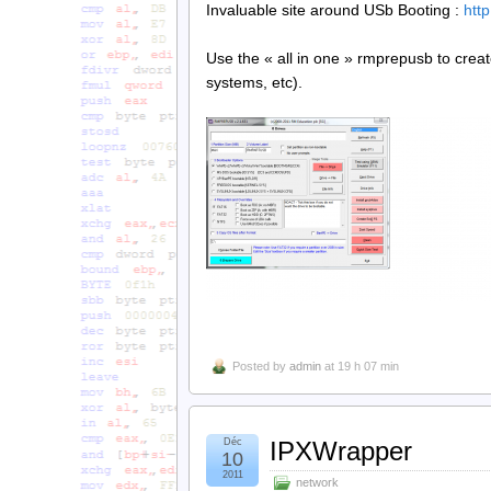
Invaluable site around USb Booting :
htt
Use the « all in one » rmprepusb to create
systems, etc).
Posted by
admin
at 19 h 07 min
Déc
IPXWrapper
10
2011
network