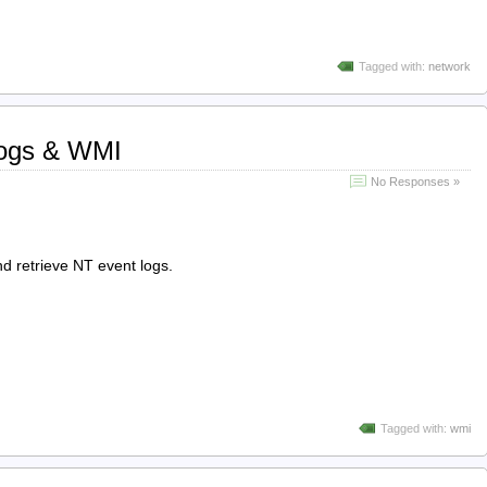
Tagged with:
network
ogs & WMI
No Responses »
d retrieve NT event logs.
Tagged with:
wmi