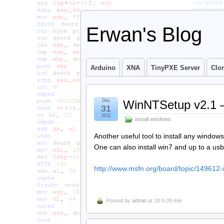
Erwan's Blog
Arduino
XNA
TinyPXE Server
Clo
Déc
WinNTSetup v2.1 –
31
2011
install windows
Another useful tool to install any windo
One can also install win7 and up to a usb
http://www.msfn.org/board/topic/149612-
Posted by
admin
at 18 h 09 min