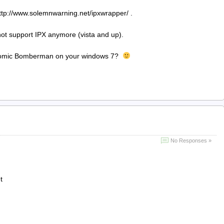
http://www.solemnwarning.net/ipxwrapper/ .
ot support IPX anymore (vista and up).
Atomic Bomberman on your windows 7?
No Responses »
t