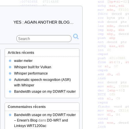
YES : AGAIN ANOTHER BLOG…
Articles récents
water meter
Whisper built for Vulkan
Whisper performance
Automatic speech recognition (ASR)
with Whisper
Bandwidth usage on my DDWRT router
Commentaires récents
Bandwidth usage on my DDWRT router
– Erwan's Blog
dans
DD-WRT and
Linksys WRT1200ac