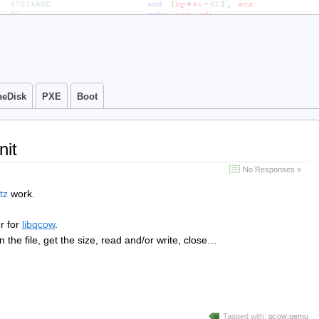
neDisk
PXE
Boot
nit
No Responses »
tz
work.
r for
libqcow
.
 the file, get the size, read and/or write, close…
Tagged with:
qcow:qemu