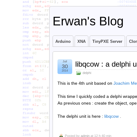
Erwan's Blog
Arduino
XNA
TinyPXE Server
Clo
Juil
libqcow : a delphi u
30
2014
delphi
This is the 4th unit based on
Joachim Me
This time I quickly coded a delphi wrappe
As previous ones : create the object, open
The delphi unit is here :
libqcow
.
Posted by
admin
at 12 h 40 min