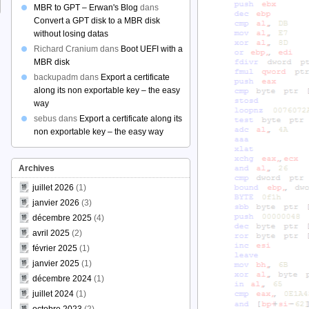
MBR to GPT – Erwan's Blog
dans
Convert a GPT disk to a MBR disk
without losing datas
Richard Cranium
dans
Boot UEFI with a
MBR disk
backupadm
dans
Export a certificate
along its non exportable key – the easy
way
sebus
dans
Export a certificate along its
non exportable key – the easy way
Archives
juillet 2026
(1)
janvier 2026
(3)
décembre 2025
(4)
avril 2025
(2)
février 2025
(1)
janvier 2025
(1)
décembre 2024
(1)
juillet 2024
(1)