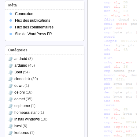
Méta
Connexion
Flux des publications
Flux des commentaires
Site de WordPress-FR
Catégories
android
(3)
arduino
(45)
Boot
(54)
clonedisk
(39)
ddwrt
(1)
delphi
(16)
dotnet
(35)
esphome
(1)
homeassistant
(1)
install windows
(10)
iscsi
(6)
kerberos
(1)