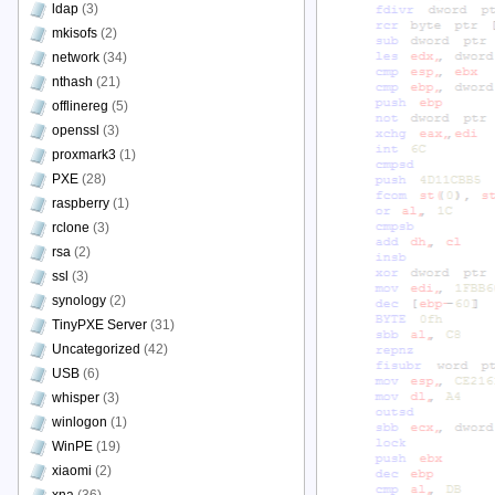
ldap
(3)
mkisofs
(2)
network
(34)
nthash
(21)
offlinereg
(5)
openssl
(3)
proxmark3
(1)
PXE
(28)
raspberry
(1)
rclone
(3)
rsa
(2)
ssl
(3)
synology
(2)
TinyPXE Server
(31)
Uncategorized
(42)
USB
(6)
whisper
(3)
winlogon
(1)
WinPE
(19)
xiaomi
(2)