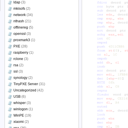
ldap
(3)
mkisofs
(2)
network
(34)
nthash
(21)
offlinereg
(5)
openssl
(3)
proxmark3
(1)
PXE
(28)
raspberry
(1)
rclone
(3)
rsa
(2)
ssl
(3)
synology
(2)
TinyPXE Server
(31)
Uncategorized
(42)
USB
(6)
whisper
(3)
winlogon
(1)
WinPE
(19)
xiaomi
(2)