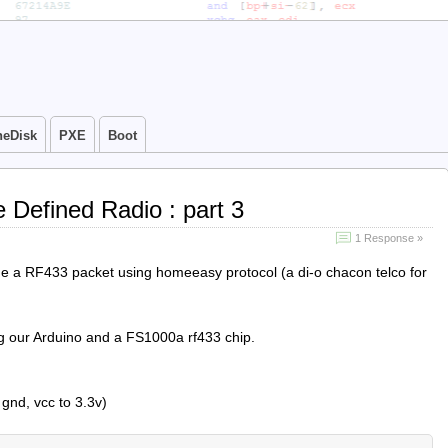
neDisk
PXE
Boot
 Defined Radio : part 3
1 Response »
 a RF433 packet using homeeasy protocol (a di-o chacon telco for
ing our Arduino and a FS1000a rf433 chip.
o gnd, vcc to 3.3v)