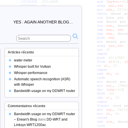
YES : AGAIN ANOTHER BLOG…
Articles récents
water meter
Whisper built for Vulkan
Whisper performance
Automatic speech recognition (ASR)
with Whisper
Bandwidth usage on my DDWRT router
Commentaires récents
Bandwidth usage on my DDWRT router
– Erwan's Blog
dans
DD-WRT and
Linksys WRT1200ac