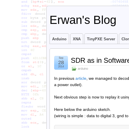
Erwan's Blog
Arduino
XNA
TinyPXE Server
Clo
Sep
SDR as in Software
28
2014
arduino
In previous
article
, we managed to decode
a power outlet).
Next obvious step is now to replay it us
Here below the arduino sketch.
(wiring is simple : data to digital 3, gnd t