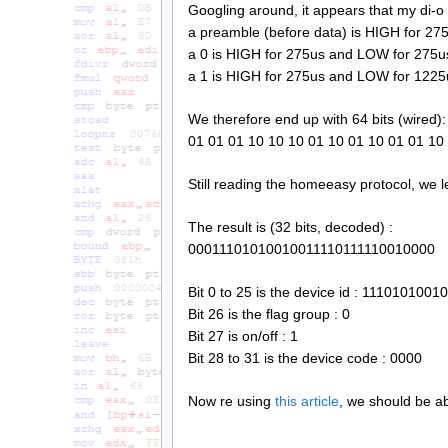
Googling around, it appears that my di-o
a preamble (before data) is HIGH for 2
a 0 is HIGH for 275us and LOW for 275u
a 1 is HIGH for 275us and LOW for 1225
We therefore end up with 64 bits (wired):
01 01 01 10 10 10 01 10 01 10 01 01 10 
Still reading the homeeasy protocol, we
The result is (32 bits, decoded) :
00011101010010011110111110010000
Bit 0 to 25 is the device id : 11101010
Bit 26 is the flag group : 0
Bit 27 is on/off : 1
Bit 28 to 31 is the device code : 0000
Now re using
this article
, we should be abl