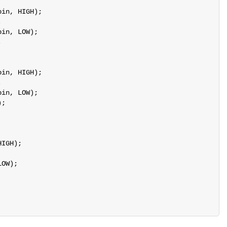
in, HIGH);



in, LOW);



in, HIGH);



in, LOW);

;

IGH);

OW);
