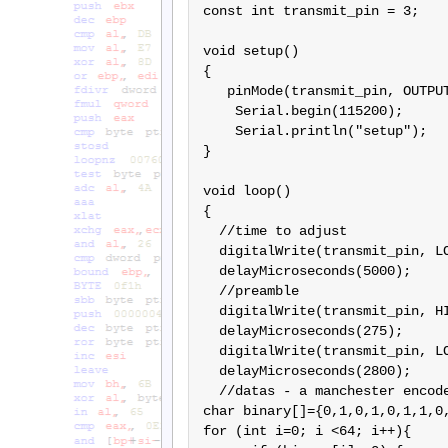
const int transmit_pin = 3;

void setup()

{

   pinMode(transmit_pin, OUTPUT
    Serial.begin(115200);	// Debugging only

    Serial.println("setup");

}

void loop()

{

  //time to adjust

  digitalWrite(transmit_pin, LO
  delayMicroseconds(5000);

  //preamble

  digitalWrite(transmit_pin, HI
  delayMicroseconds(275);

  digitalWrite(transmit_pin, LO
  delayMicroseconds(2800);

  //datas - a manchester encode
char binary[]={0,1,0,1,0,1,1,0
for (int i=0; i <64; i++){
