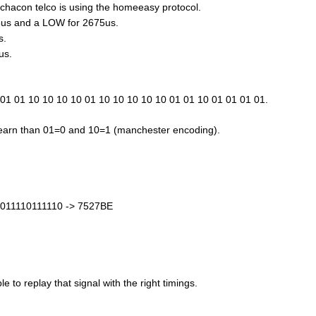
 chacon telco is using the homeeasy protocol.
75us and a LOW for 2675us.
s.
us.
01 01 10 10 10 10 01 10 10 10 10 10 01 01 10 01 01 01 01.
 learn than 01=0 and 10=1 (manchester encoding).
010011110111110 -> 7527BE
e to replay that signal with the right timings.