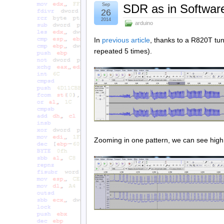
Sep
SDR as in Software
26
2014
arduino
In
previous article
, thanks to a R820T t
repeated 5 times).
Zooming in one pattern, we can see high 