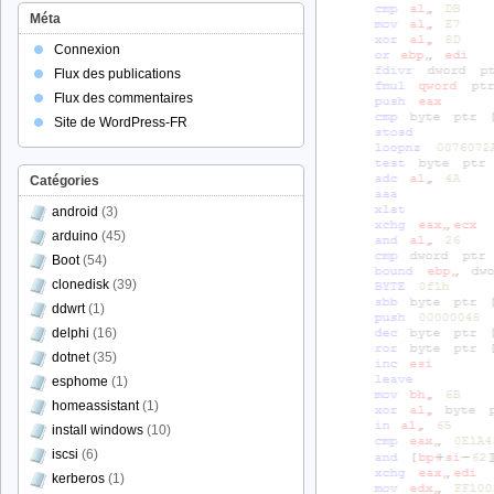
Méta
Connexion
Flux des publications
Flux des commentaires
Site de WordPress-FR
Catégories
android
(3)
arduino
(45)
Boot
(54)
clonedisk
(39)
ddwrt
(1)
delphi
(16)
dotnet
(35)
esphome
(1)
homeassistant
(1)
install windows
(10)
iscsi
(6)
kerberos
(1)