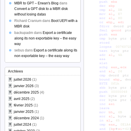
MBR to GPT – Erwan's Blog
dans
Convert a GPT disk to a MBR disk
without losing datas
Richard Cranium
dans
Boot UEFI with a
MBR disk
backupadm
dans
Export a certificate
along its non exportable key – the easy
way
sebus
dans
Export a certificate along its
non exportable key – the easy way
Archives
juillet 2026
(1)
janvier 2026
(3)
décembre 2025
(4)
avril 2025
(2)
février 2025
(1)
janvier 2025
(1)
décembre 2024
(1)
1,0,0,1,1,0,1,0,1,0,1,0,1,0,0,1,0,1,1,0,0,1,0,1,0,1,0,1}
juillet 2024
(1)