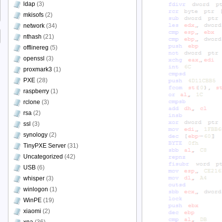
ldap
(3)
mkisofs
(2)
network
(34)
nthash
(21)
offlinereg
(5)
openssl
(3)
proxmark3
(1)
PXE
(28)
raspberry
(1)
rclone
(3)
rsa
(2)
ssl
(3)
synology
(2)
TinyPXE Server
(31)
Uncategorized
(42)
USB
(6)
whisper
(3)
winlogon
(1)
WinPE
(19)
xiaomi
(2)