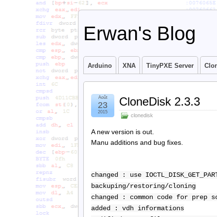
Erwan's Blog
Arduino
XNA
TinyPXE Server
Clo
Août
CloneDisk 2.3.3
23
2015
clonedisk
A new version is out.
Manu additions and bug fixes.
changed : use IOCTL_DISK_GET_PAR
backuping/restoring/cloning
changed : common code for prep s
added : vdh informations