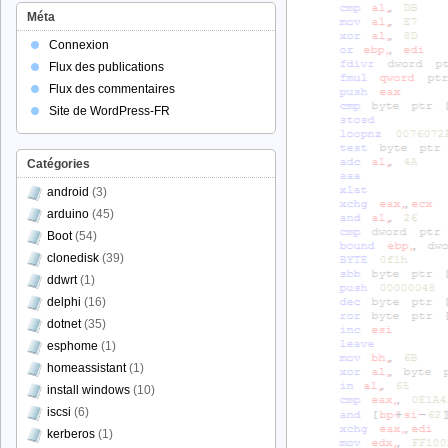
Méta
Connexion
Flux des publications
Flux des commentaires
Site de WordPress-FR
Catégories
android
(3)
arduino
(45)
Boot
(54)
clonedisk
(39)
ddwrt
(1)
delphi
(16)
dotnet
(35)
esphome
(1)
homeassistant
(1)
install windows
(10)
iscsi
(6)
kerberos
(1)