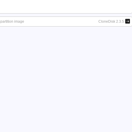
partition image
CloneDisk 2.3.5