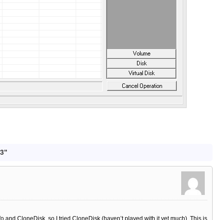
.3”
fo and CloneDisk, so I tried CloneDisk (haven’t played with it yet much). This is