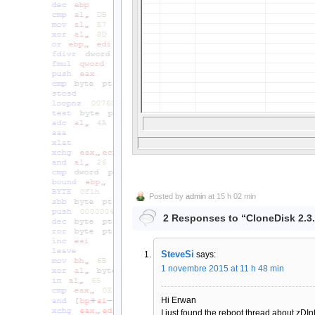
Posted by
admin
at 15 h 02 min
2 Responses to “CloneDisk 2.3
SteveSi
says:
1 novembre 2015 at 11 h 48 min
Hi Erwan
I just found the reboot thread about zDIn