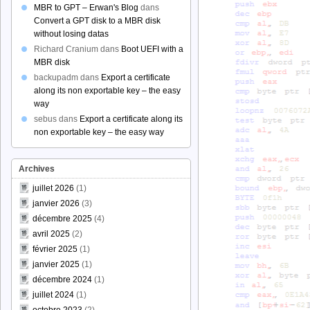
MBR to GPT – Erwan's Blog
dans
Convert a GPT disk to a MBR disk
without losing datas
Richard Cranium
dans
Boot UEFI with a
MBR disk
backupadm
dans
Export a certificate
along its non exportable key – the easy
way
sebus
dans
Export a certificate along its
non exportable key – the easy way
Archives
juillet 2026
(1)
janvier 2026
(3)
décembre 2025
(4)
avril 2025
(2)
février 2025
(1)
janvier 2025
(1)
décembre 2024
(1)
juillet 2024
(1)