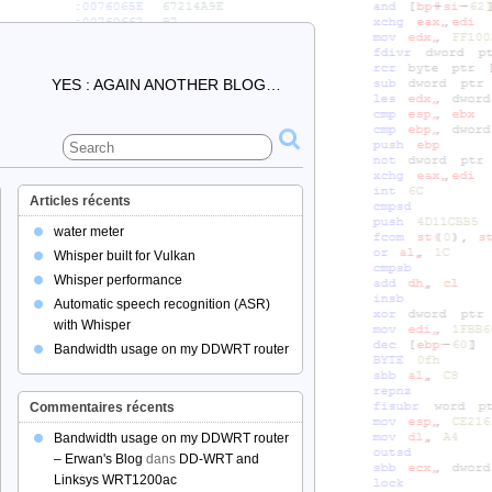
YES : AGAIN ANOTHER BLOG…
Articles récents
water meter
Whisper built for Vulkan
Whisper performance
Automatic speech recognition (ASR)
with Whisper
Bandwidth usage on my DDWRT router
Commentaires récents
Bandwidth usage on my DDWRT router
– Erwan's Blog
dans
DD-WRT and
Linksys WRT1200ac