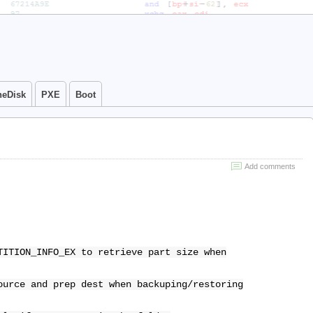
neDisk
PXE
Boot
Add comments
TITION_INFO_EX to retrieve part size when
ource and prep dest when backuping/restoring