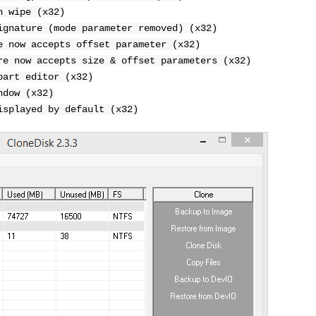
n wipe (x32)
ignature (mode parameter removed) (x32)
e now accepts offset parameter (x32)
re now accepts size & offset parameters (x32)
part editor (x32)
ndow (x32)
isplayed by default (x32)