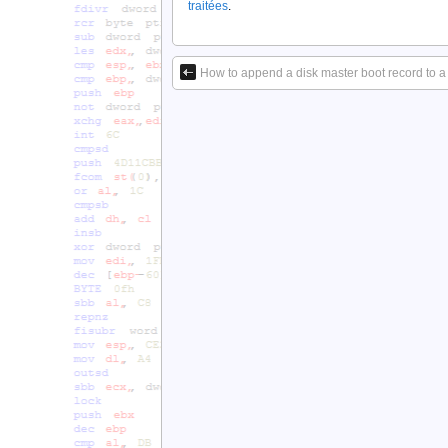
traitées
.
How to append a disk master boot record to a 