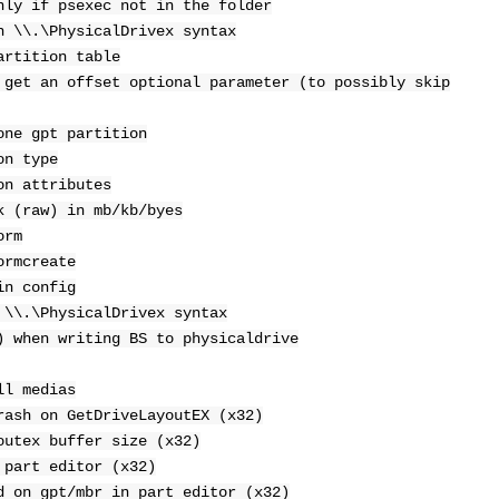
nly if psexec not in the folder
h \\.\PhysicalDrivex syntax
artition table
 get an offset optional parameter (to possibly skip
one gpt partition
on type
on attributes
k (raw) in mb/kb/byes
orm
ormcreate
in config
 \\.\PhysicalDrivex syntax
) when writing BS to physicaldrive
ll medias
rash on GetDriveLayoutEX (x32)
outex buffer size (x32)
 part editor (x32)
d on gpt/mbr in part editor (x32)