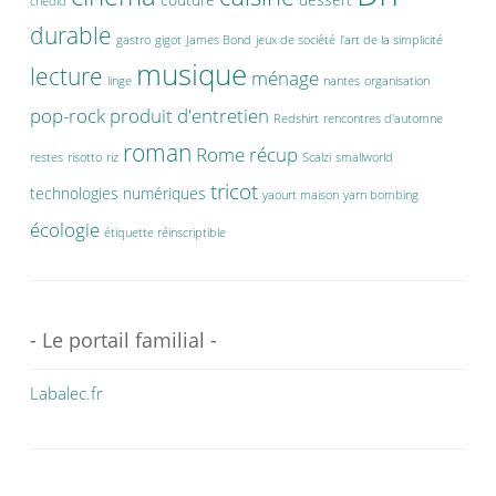
chédid
durable
gastro
gigot
James Bond
jeux de société
l'art de la simplicité
musique
lecture
ménage
linge
nantes
organisation
pop-rock
produit d'entretien
Redshirt
rencontres d'automne
roman
Rome
récup
restes
risotto
riz
Scalzi
smallworld
tricot
technologies numériques
yaourt maison
yarn bombing
écologie
étiquette réinscriptible
- Le portail familial -
Labalec.fr