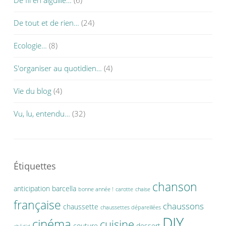
De fil en aiguille…
(6)
De tout et de rien…
(24)
Ecologie…
(8)
S'organiser au quotidien…
(4)
Vie du blog
(4)
Vu, lu, entendu…
(32)
Étiquettes
chanson
anticipation
barcella
bonne année !
carotte
chaise
française
chaussons
chaussette
chaussettes dépareillées
DIY
cinéma
cuisine
couture
dessert