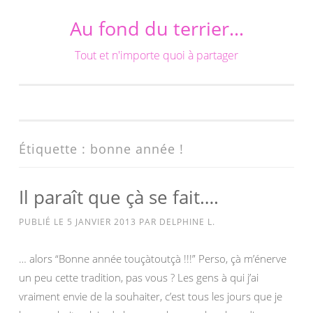
Au fond du terrier…
Aller
au
Tout et n'importe quoi à partager
contenu
Étiquette :
bonne année !
Il paraît que çà se fait….
PUBLIÉ LE
5 JANVIER 2013
PAR
DELPHINE L.
… alors “Bonne année touçàtoutçà !!!” Perso, çà m’énerve
un peu cette tradition, pas vous ? Les gens à qui j’ai
vraiment envie de la souhaiter, c’est tous les jours que je