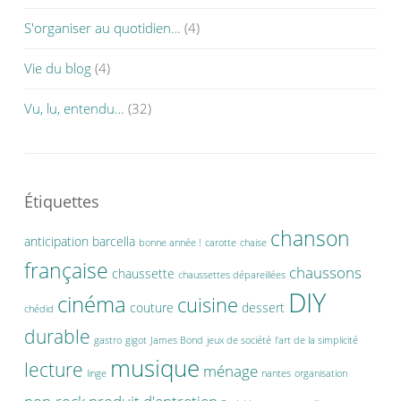
S'organiser au quotidien…
(4)
Vie du blog
(4)
Vu, lu, entendu…
(32)
Étiquettes
chanson
anticipation
barcella
bonne année !
carotte
chaise
française
chaussons
chaussette
chaussettes dépareillées
DIY
cinéma
cuisine
couture
dessert
chédid
durable
gastro
gigot
James Bond
jeux de société
l'art de la simplicité
musique
lecture
ménage
linge
nantes
organisation