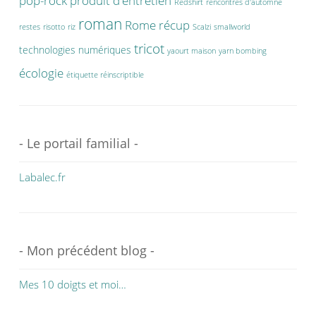
pop-rock
produit d'entretien
Redshirt
rencontres d'automne
roman
Rome
récup
restes
risotto
riz
Scalzi
smallworld
tricot
technologies numériques
yaourt maison
yarn bombing
écologie
étiquette réinscriptible
- Le portail familial -
Labalec.fr
- Mon précédent blog -
Mes 10 doigts et moi…