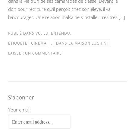
dans la vie d’un de ses camarades de classe. Devant le
don pour l’écriture qu’il perçoit chez son élève, il va
l’encourager. Une relation malsaine s’installe. Très très […]
PUBLIÉ DANS
VU, LU, ENTENDU...
ÉTIQUETÉ
CINÉMA
,
DANS LA MAISON LUCHINI
LAISSER UN COMMENTAIRE
S'abonner
Your email: