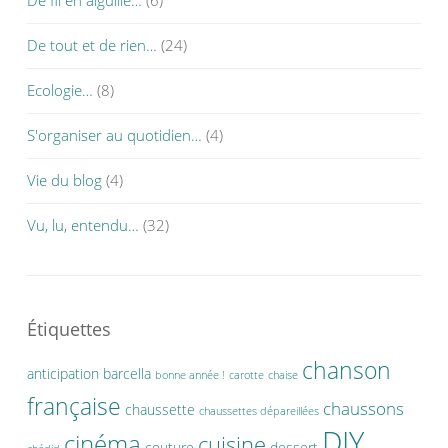
De fil en aiguille…
(6)
De tout et de rien…
(24)
Ecologie…
(8)
S'organiser au quotidien…
(4)
Vie du blog
(4)
Vu, lu, entendu…
(32)
Étiquettes
chanson
anticipation
barcella
bonne année !
carotte
chaise
française
chaussons
chaussette
chaussettes dépareillées
DIY
cinéma
cuisine
couture
dessert