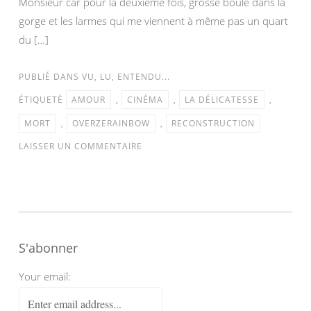
Monsieur car pour la deuxième fois, grosse boule dans la
gorge et les larmes qui me viennent à même pas un quart
du […]
PUBLIÉ DANS
VU, LU, ENTENDU...
ÉTIQUETÉ
AMOUR
,
CINÉMA
,
LA DÉLICATESSE
,
MORT
,
OVERZERAINBOW
,
RECONSTRUCTION
LAISSER UN COMMENTAIRE
S'abonner
Your email: