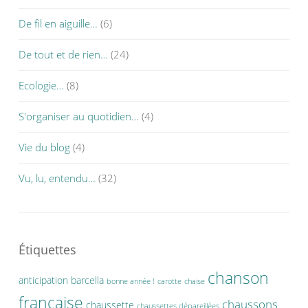
De fil en aiguille…
(6)
De tout et de rien…
(24)
Ecologie…
(8)
S'organiser au quotidien…
(4)
Vie du blog
(4)
Vu, lu, entendu…
(32)
Étiquettes
chanson
anticipation
barcella
bonne année !
carotte
chaise
française
chaussons
chaussette
chaussettes dépareillées