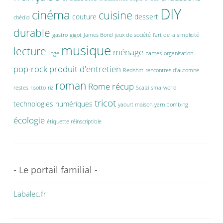
DIY
cinéma
cuisine
couture
dessert
chédid
durable
gastro
gigot
James Bond
jeux de société
l'art de la simplicité
musique
lecture
ménage
linge
nantes
organisation
pop-rock
produit d'entretien
Redshirt
rencontres d'automne
roman
Rome
récup
restes
risotto
riz
Scalzi
smallworld
tricot
technologies numériques
yaourt maison
yarn bombing
écologie
étiquette réinscriptible
- Le portail familial -
Labalec.fr