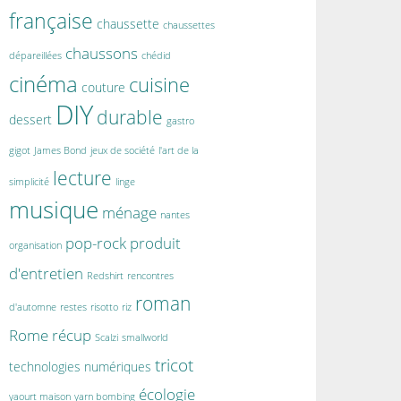
française
chaussette
chaussettes
chaussons
dépareillées
chédid
cinéma
cuisine
couture
DIY
durable
dessert
gastro
gigot
James Bond
jeux de société
l'art de la
lecture
simplicité
linge
musique
ménage
nantes
pop-rock
produit
organisation
d'entretien
Redshirt
rencontres
roman
d'automne
restes
risotto
riz
Rome
récup
Scalzi
smallworld
tricot
technologies numériques
écologie
yaourt maison
yarn bombing