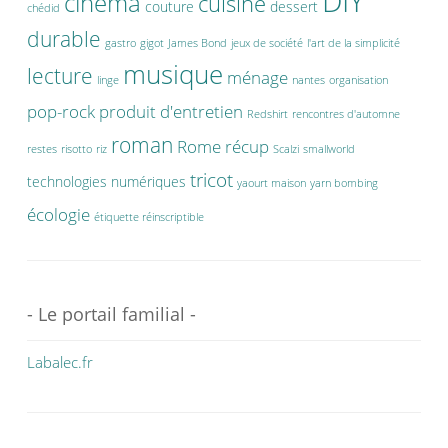
DIY
cinéma
cuisine
couture
dessert
chédid
durable
gastro
gigot
James Bond
jeux de société
l'art de la simplicité
musique
lecture
ménage
linge
nantes
organisation
pop-rock
produit d'entretien
Redshirt
rencontres d'automne
roman
Rome
récup
restes
risotto
riz
Scalzi
smallworld
tricot
technologies numériques
yaourt maison
yarn bombing
écologie
étiquette réinscriptible
- Le portail familial -
Labalec.fr