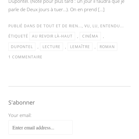
Dupontel. (Note pour plus tard : un jour il faudra que je
parle de Deux jours à tuer…). On en prend […]
PUBLIÉ DANS
DE TOUT ET DE RIEN...
,
VU, LU, ENTENDU...
ÉTIQUETÉ
AU REVOIR LÀ-HAUT
,
CINÉMA
,
DUPONTEL
,
LECTURE
,
LEMAÎTRE
,
ROMAN
1 COMMENTAIRE
S'abonner
Your email: